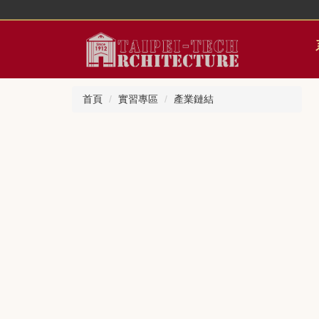
跳
到
主
要
內
容
首頁
實習專區
產業鏈結
區