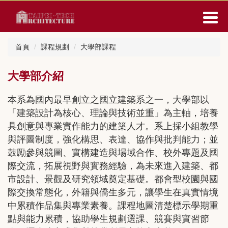
跳
到
主
要
首頁
課程規劃
大學部課程
內
容
區
大學部介紹
本系為國內最早創立之國立建築系之一，大學部以
「建築設計為核心、理論與技術並重」為主軸，培養
具創意與專業實作能力的建築人才。系上採小組教學
與評圖制度，強化構思、表達、協作與批判能力；並
鼓勵參與競圖、實構建造與場域合作、校外專題及國
際交流，拓展視野與實務經驗，為未來進入建築、都
市設計、景觀及研究領域奠定基礎。都會型校園與國
際交換常態化，外籍與僑生多元，讓學生在真實情境
中累積作品集與專業素養。課程地圖清楚標示學期重
點與能力累積，協助學生規劃選課、競賽與實習節