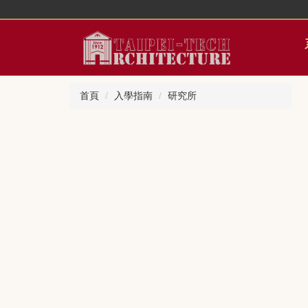
跳
到
主
要
內
容
首頁
入學指南
研究所
區