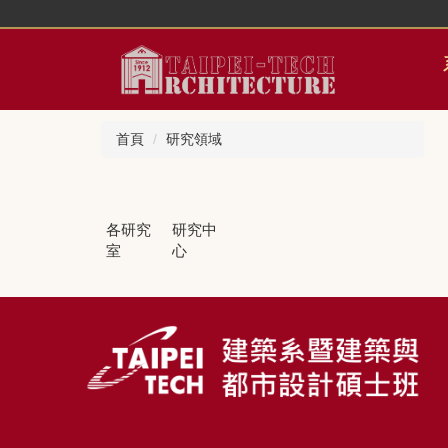
跳
到
主
要
內
容
首頁
研究領域
區
各研究
研究中
室
心