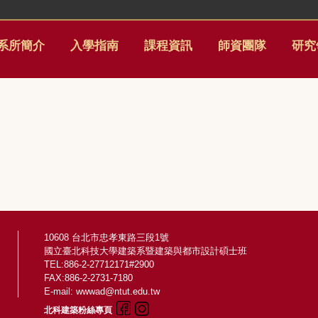
系所簡介
入學指南
課程資訊
師資團隊
研究
10608 台北市忠孝東路三段1號
國立臺北科技大學建築系暨建築與都市設計碩士班
TEL:886-2-27712171#2900
FAX:886-2-2731-7180
E-mail: wwwad@ntut.edu.tw
北科建築粉絲專頁