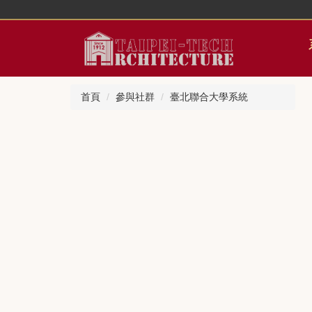
跳
到
主
要
內
容
首頁
參與社群
臺北聯合大學系統
區