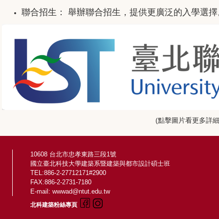
聯合招生： 舉辦聯合招生，提供更廣泛的入學選擇
(點擊圖片看更多詳細
10608 台北市忠孝東路三段1號
國立臺北科技大學建築系暨建築與都市設計碩士班
TEL:886-2-27712171#2900
FAX:886-2-2731-7180
E-mail: wwwad@ntut.edu.tw
北科建築粉絲專頁