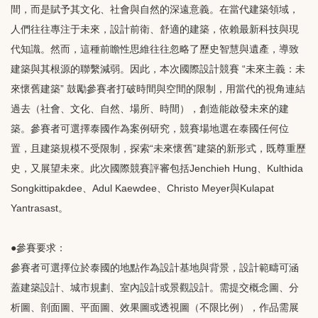
間，而是賦予其文化、社會與自然的深遠意義。在當代建築領域，
人們往往專注于未來，設計前衛、舒適的建築，依賴最新科技與現
代知識。然而，這種前瞻性思維往往忽略了歷史智慧與遺產，導致
建築與其根源的聯繫減弱。因此，本次國際設計競賽 “未來主義：未
來懷舊建築” 鼓勵參賽者打破時間與空間的限制，用當代的視角連結
過去（社會、文化、自然、場所、時間），創造能啟發未來的建
築。參賽者可選擇泰國作為案例研究，競賽場地選在泰國任何位
置，且建築規模不受限制，探索“未來懷舊”建築的新形式，既尊重歷
史，又展望未來。此次國際競賽評審包括Jenchieh Hung、Kulthida
Songkittipakdee、Adul Kaewdee、Christo Meyer與Kulapat
Yantrasast。
●參賽要求：
參賽者可選擇位於泰國的地點作為設計基地與背景，設計範疇可涵
蓋建築設計、城市規劃、室內設計或景觀設計。需提交概念圖、分
析圖、剖面圖、平面圖、效果圖或透視圖（不限比例），作品需展