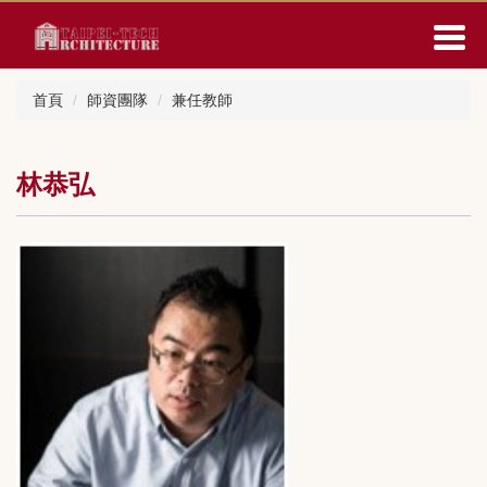
跳
到
主
要
首頁
師資團隊
兼任教師
內
容
區
林恭弘