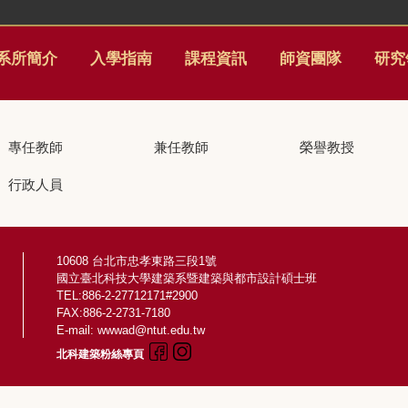
系所簡介
入學指南
課程資訊
師資團隊
研究
專任教師
兼任教師
榮譽教授
行政人員
10608 台北市忠孝東路三段1號
國立臺北科技大學建築系暨建築與都市設計碩士班
TEL:886-2-27712171#2900
FAX:886-2-2731-7180
E-mail: wwwad@ntut.edu.tw
北科建築粉絲專頁