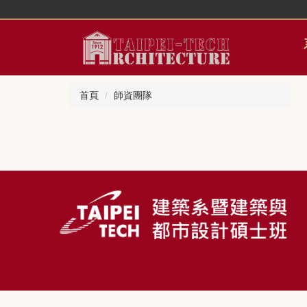
跳
到
主
要
內
容
首頁
師資團隊
區