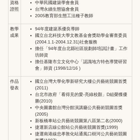
資格
中華民國建築學會會員
證照
台灣永續生態協會會員
2005教育部生態工法種子教師
教學
94年度建築系優良導師
成果
國立台北科技大學文教基金會獎助學金審查委員
(2004.1.1-2004.12.31)社會服務
擔任「94年度台北縣社區規劃師培訓計畫」工作
坊師資
擔任基隆市立文化中心「認識地方特色導覽研習
會」師資 (1998/12/16 )
作品
國立台灣大學化學新研究大樓公共藝術競圖首獎
發表
(2011)
台北市政府「看得見的愛-亮綠校顏」D組榮獲優
勝(2010)
中央圖書館台灣分館演講廳公共藝術競圖首獎
(2005)
新板橋車站公共藝術競圖第八區第二名(2000)
捷運新店線公館站公共藝術競圖首獎(1999)
捷運南港線忠孝敦化站通風口樹河公共藝術競圖