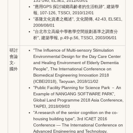
131-140, ELSE1, 2012/03/01
"應用GPS 探討城鄉高齡者的生活軌跡", 建築學
報, 107-126, TSSCI, 2010/12/01
"基隆文化資產之概述", 文化開傳, 42-43, ELSE1,
2008/08/01
"台北市立高級中學教學空間規劃基準之調查分
析", 建築學報, p.49-p.56, TSSCI, 2003/06/01
研討
"The Influence of Multi-sensory Stimulation
會論
Environmental Design for the Day Care Center
文-
and Healing Environment of Elderly Dementia
國外
People", The International Conference on
Biomedical Engineering Innovation 2018
(ICBEI2018), Taoyuan, 2018/11/02
"Public Facility Planning for Science Park － An
Example of NANGANG SOFTWARE PARK",
Global Land Programme 2018 Asia Conference,
TAIPEI, 2018/09/03
"A research of the senior cognition on the co-
housing building type", 3rd ICAET 2016
Conference — The International Conference on
Advanced Engineering and Technology,