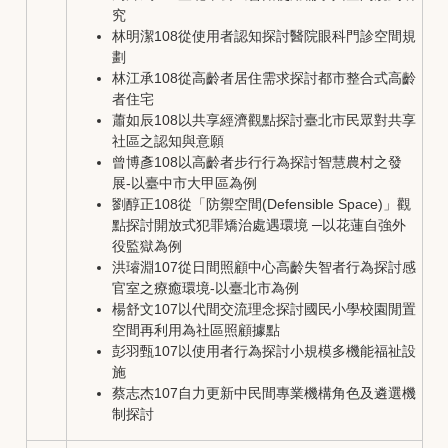
究
林明潔108從使用者認知探討醫院眼科門診空間規
劃
林江承108從高齡者居住需求探討都市整合式高齡
者住宅
蕭如辰108以共享經濟觀點探討臺北市民眾對共享
社區之認知與意願
曾博彥108以高齡者步行行為探討智慧農村之發
展-以臺中市大甲區為例
劉醇正108從「防禦空間(Defensible Space)」觀
點探討開放式犯罪矯治處遇環境 ─以花蓮自強外
役監獄為例
洪璿淵107從日間照顧中心高齡失智者行為探討感
官室之療癒環境-以臺北市為例
楊舒文107以代間交流理念探討國民小學校園閒置
空間再利用為社區照顧據點
彭羽甄107以使用者行為探討小規模多機能福祉設
施
蔡志杰107自力更新中民間專業機構角色及遴選機
制探討