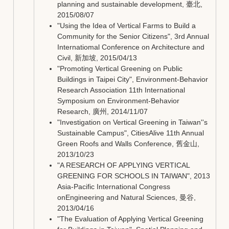
planning and sustainable development, 臺北,
2015/08/07
"Using the Idea of Vertical Farms to Build a
Community for the Senior Citizens", 3rd Annual
Internatiomal Conference on Architecture and
Civil, 新加坡, 2015/04/13
"Promoting Vertical Greening on Public
Buildings in Taipei City", Environment-Behavior
Research Association 11th International
Symposium on Environment-Behavior
Research, 廣州, 2014/11/07
"Investigation on Vertical Greening in Taiwan''s
Sustainable Campus", CitiesAlive 11th Annual
Green Roofs and Walls Conference, 舊金山,
2013/10/23
"A RESEARCH OF APPLYING VERTICAL
GREENING FOR SCHOOLS IN TAIWAN", 2013
Asia-Pacific International Congress
onEngineering and Natural Sciences, 曼谷,
2013/04/16
"The Evaluation of Applying Vertical Greening