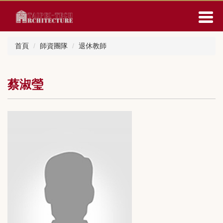
跳
到
主
要
首頁
師資團隊
退休教師
內
容
區
蔡淑瑩