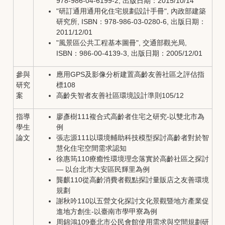
978-986-04-6199-2, 出版日期：2015/10/14
"研訂通用通用化住宅規劃設計手冊", 內政部建築
研究所, ISBN：978-986-03-0280-6, 出版日期：
2011/12/01
"風景區公共工程基本圖冊", 交通部觀光局,
ISBN：986-00-4139-3, 出版日期：2005/12/01
參與
應用GPS及影像分析建置高齡友善社區之評估指
研究
標108
案
高齡失智者友善社區環境設計準則105/12
指導
廖彥樹111複合式高齡者住宅之研究-以雙北市為
學生
例
論文
張志源111以環境輔助科技模型探討高齡者對於智
慧化住宅空間需求認知
徐惠筠110療癒性環境理念落實於高齡社區之探討
— 以台北市大安區民輝里為例
龔麒110從高齡消費者觀點探討量販店之友善環境
規劃
謝秋吟110以五營文化探討文化景觀暨地方產業促
進地方創生-以臺南市學甲寮為例
周錦鴻109臺北市公民會館使用需求與空間規劃研