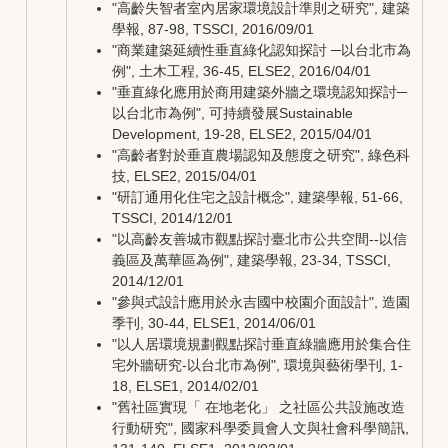
"高齡失智者室內居家環境設計準則之研究", 建築
學報, 87-98, TSSCI, 2016/09/01
"商業建築延續性垂直綠化認知探討 ─以台北市為
例", 土木工程, 36-45, ELSE2, 2016/04/01
"垂直綠化應用於商用建築外牆之環境認知探討─
以台北市為例", 可持續發展Sustainable
Development, 19-28, ELSE2, 2015/04/01
"高齡者對於垂直農場認知及態度之研究", 綠色科
技, ELSE2, 2015/04/01
"研訂通用化住宅之設計概念", 建築學報, 51-66,
TSSCI, 2014/12/01
"以高齡友善城市觀點探討臺北市公共空間--以信
義區及萬華區為例", 建築學報, 23-34, TSSCI,
2014/12/01
"參與式設計應用於永吉國中校園介面設計", 造園
季刊, 30-44, ELSE1, 2014/06/01
"以人居環境規劃觀點探討垂直綠牆應用於集合住
宅外牆研究-以台北市為例", 環境與藝術學刊, 1-
18, ELSE1, 2014/02/01
"舊社區實現「 在地老化」 之社區公共設施改造
行動研究", 國家科學委員會人文與社會科學簡訊,