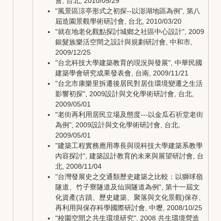
會, 台北, 2010/05/29
"風景區涼亭形式之初探--以澎湖地區為例", 第八
屆造園景觀學術研討會, 台北, 2010/03/20
"就在地老化觀點探討城鄉之社區中心設計", 2009
銀髮族樂活空間之設計與規劃研討會, 中和市,
2009/12/25
"台北科技大學建築教育的現況與發展", 中華民國
建築學會研究成果發表會, 台南, 2009/11/21
"台北市康樂里拆遷後居民對居住環境變遷之生活
影響初探", 2009設計與文化學術研討會, 台北,
2009/05/01
"老街再利用居民立場及態度---以金瓜石祈堂老街
為例", 2009設計與文化學術研討會, 台北,
2009/05/01
"建築工程實務應用專長與現科技大學建築系教學
內容探討", 建築設計教育的未來與展望研討會, 台
北, 2008/11/04
"台灣發展史之交通類歷史建築之比較：以獅球嶺
隧道、竹子寮隧道及仙洞隧道為例", 第十一屆文
化資產(古蹟、歷史建築、聚落與文化景觀)保存、
再利用與保存科學國際研討會, 中壢, 2008/10/25
"校園空間之共生環境研究", 2008 共生環境營造