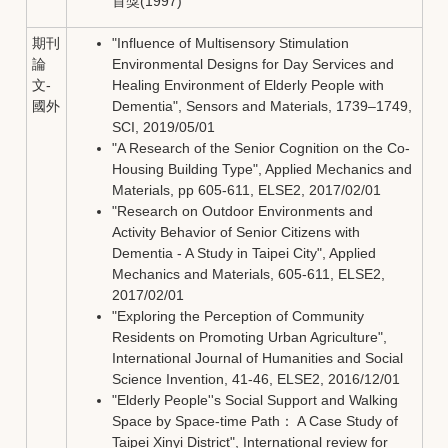
首獎(1997)
期刊
"Influence of Multisensory Stimulation
論
Environmental Designs for Day Services and
文-
Healing Environment of Elderly People with
國外
Dementia", Sensors and Materials, 1739–1749,
SCI, 2019/05/01
"A Research of the Senior Cognition on the Co-
Housing Building Type", Applied Mechanics and
Materials, pp 605-611, ELSE2, 2017/02/01
"Research on Outdoor Environments and
Activity Behavior of Senior Citizens with
Dementia - A Study in Taipei City", Applied
Mechanics and Materials, 605-611, ELSE2,
2017/02/01
"Exploring the Perception of Community
Residents on Promoting Urban Agriculture",
International Journal of Humanities and Social
Science Invention, 41-46, ELSE2, 2016/12/01
"Elderly People''s Social Support and Walking
Space by Space-time Path： A Case Study of
Taipei Xinyi District", International review for