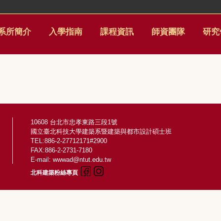
系所簡介
入學指南
課程資訊
師資團隊
研究
10608 台北市忠孝東路三段1號
國立臺北科技大學建築系暨建築與都市設計碩士班
TEL:886-2-27712171#2900
FAX:886-2-2731-7180
E-mail: wwwad@ntut.edu.tw
北科建築粉絲專頁