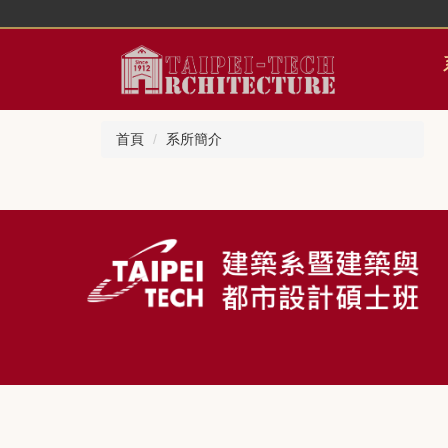
跳
到
主
要
內
容
首頁
系所簡介
區