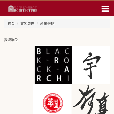
跳
到
主
要
首頁
實習專區
產業鏈結
內
容
區
實習單位